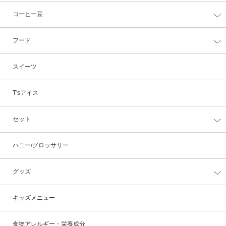
コーヒー豆
フード
スイーツ
T'sアイス
セット
ハニー/グロッサリー
グッズ
キッズメニュー
食物アレルギー・栄養成分