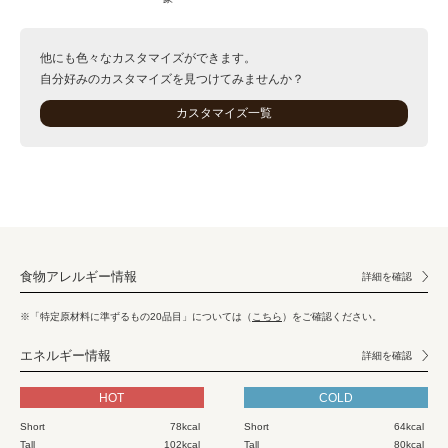
他にも色々なカスタマイズができます。
自分好みのカスタマイズを見つけてみませんか？
カスタマイズ一覧
食物アレルギー情報
詳細を確認
※「特定原材料に準ずるもの20品目」については（
こちら
）をご確認ください。
エネルギー情報
詳細を確認
HOT
COLD
Short
78kcal
Short
64kcal
Tall
102kcal
Tall
80kcal