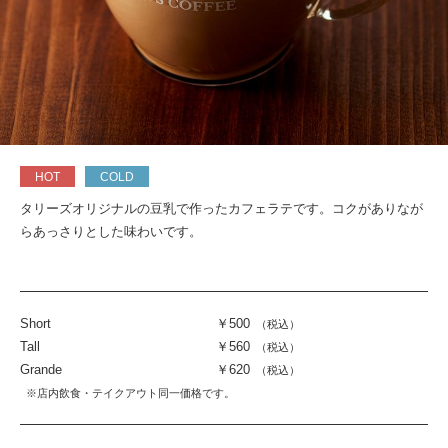
HOT
COLD
タリーズオリジナルの豆乳で作ったカフェラテです。コクがありなが
らあっさりとした味わいです。
Short
￥500
（税込）
Tall
￥560
（税込）
Grande
￥620
（税込）
※店内飲食・テイクアウト同一価格です。