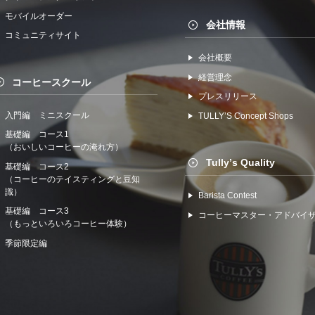
モバイルオーダー
会社情報
コミュニティサイト
会社概要
経営理念
コーヒースクール
プレスリリース
入門編 ミニスクール
TULLYʼS Concept Shops
基礎編 コース1
（おいしいコーヒーの淹れ方）
Tullyʼs Quality
基礎編 コース2
（コーヒーのテイスティングと豆知
識）
Barista Contest
基礎編 コース3
コーヒーマスター・アドバイ
（もっといろいろコーヒー体験）
季節限定編