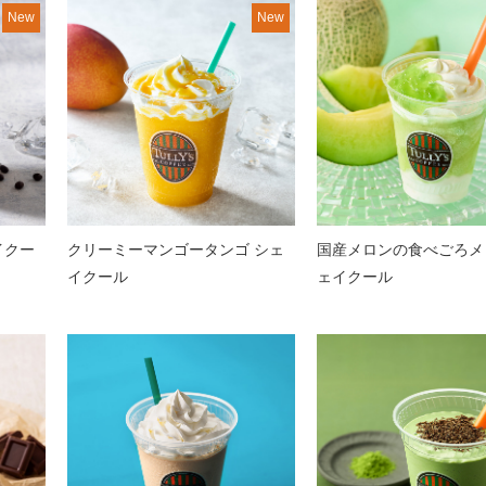
New
New
イクー
クリーミーマンゴータンゴ シェ
国産メロンの食べごろメ
イクール
ェイクール