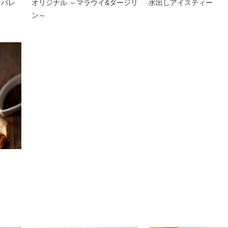
セパレ
オリジナル ～マラウイ&ダージリ
水出しアイスティー
ン～