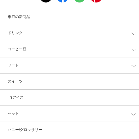
季節の新商品
ドリンク
コーヒー豆
フード
スイーツ
T'sアイス
セット
ハニー/グロッサリー