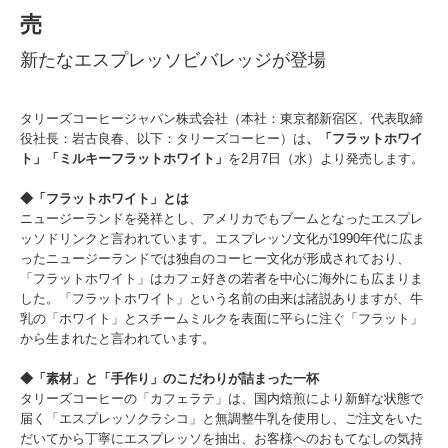
売
新たなエスプレッソビバレッジが登場
タリーズコーヒージャパン株式会社（本社：東京都新宿区、代表取締
役社長：岩古良春、以下：タリーズコーヒー）は
、「フラットホワイ
ト」「ミルキーフラットホワイト」
を2月7日（水）より発売します。
◆「フラットホワイト」とは
ニュージーランドを発祥とし、アメリカでもブームとなったエスプレ
ッソドリンクと言われています。エスプレッソ文化が1990年代に広ま
ったニュージーランドでは独自のコーヒー文化が形成されており、
「フラットホワイト」はカフェ好きの若者を中心に海外にも広まりま
した。「フラットホワイト」という名前の由来は諸説ありますが、牛
乳の「ホワイト」とスチームミルクを表面に平らに注ぐ「フラット」
から生まれたと言われています。
◆「素材」と「手作り」のこだわりが詰まった一杯
タリーズコーヒーの「カフェラテ」は、国内焙煎により新鮮な状態で
届く「エスプレッソクラシコ」と無調整牛乳を使用し、ご注文をいた
だいてから丁寧にエスプレッソを抽出、お客様へのおもてなしの気持