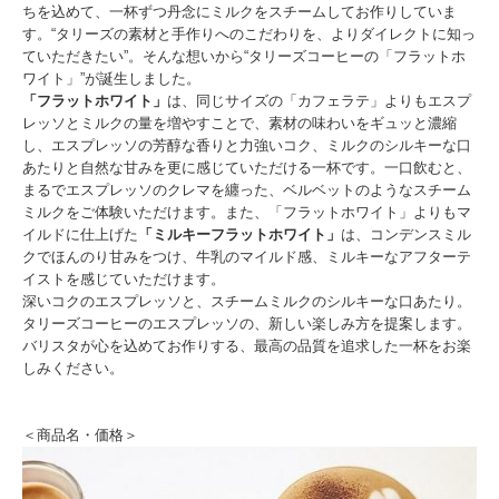
ちを込めて、一杯ずつ丹念にミルクをスチームしてお作りしていま
す。“タリーズの素材と手作りへのこだわりを、よりダイレクトに知っ
ていただきたい”。そんな想いから“タリーズコーヒーの「フラットホ
ワイト」”が誕生しました。
「フラットホワイト」
は、同じサイズの「カフェラテ」よりもエスプ
レッソとミルクの量を増やすことで、素材の味わいをギュッと濃縮
し、エスプレッソの芳醇な香りと力強いコク、ミルクのシルキーな口
あたりと自然な甘みを更に感じていただける一杯です。一口飲むと、
まるでエスプレッソのクレマを纏った、ベルベットのようなスチーム
ミルクをご体験いただけます。また、「フラットホワイト」よりもマ
イルドに仕上げた
「ミルキーフラットホワイト」
は、コンデンスミル
クでほんのり甘みをつけ、牛乳のマイルド感、ミルキーなアフターテ
イストを感じていただけます。
深いコクのエスプレッソと、スチームミルクのシルキーな口あたり。
タリーズコーヒーのエスプレッソの、新しい楽しみ方を提案します。
バリスタが心を込めてお作りする、最高の品質を追求した一杯をお楽
しみください。
＜商品名・価格＞