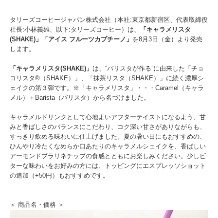
タリーズコーヒージャパン株式会社（本社:東京都新宿区、代表取締役
社長:小林義雄、以下:タリーズコーヒー）は、
「キャラメリスタ
(SHAKE)」「アイス フルーツカプチーノ」
を8月3日（金）より発売
します。
「キャラメリスタ(SHAKE)」
は、“バリスタが作る”に由来した「チョ
コリスタ®（SHAKE）」、「抹茶リスタ（SHAKE）」に続く濃厚シ
ェイクの第３弾です。※「キャラメリスタ」・・・Caramel（キャラ
メル）＋Barista（バリスタ）から名づけました。
キャラメルドリンクとして心地よいアフターテイストになるよう、甘
みと香ばしさのバランスにこだわり、コク深い甘さがありながらも、
すっきり飲める味わいに仕上げました。夏の暑い日にもおすすめの、
ひんやり冷たくなめらか口あたりのキャラメルシェイクを、香ばしい
アーモンドプラリネチップの食感とともにお楽しみください。少しビ
ターな味わいをお好みの方には、トッピングにエスプレッソショット
の追加（+50円）もおすすめです。
＜ 商品名・価格 ＞