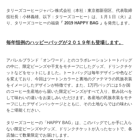
タリーズコーヒージャパン株式会社（本社：東京都新宿区、代表取締
役社長：小林義雄、以下：タリーズコーヒー）は、１月１日（火）よ
り、タリーズコーヒーの福袋
「 2019 HAPPY BAG 」
を発売します。
毎年恒例のハッピーバッグが２０１９年も登場します。
アパレルブランド「オンワード」とのコラボレーショントートバッグ
の中に、限定ビーンズや干支をモチーフにしたグッズ、ドリンクチケ
ットなどをセットにしました。トートバッグは毎年デザインや色など
を変えており、今回はツートンカラーと裏地のグァテマラの民族衣装
をイメージしたデザインが特徴です。また、1万円バッグには５か国
のコーヒー生産地から届いた限定ビーンズがすべて入り、飲み比べを
して味わいの違いをお楽しみいただけます。各産地の民族衣装をモチ
ーフにしたデザインパッケージとともに、その土地ならではの味わい
をご堪能ください。
タリーズコーヒーの「HAPPY BAG」は、このバッグでしか手に入ら
ない限定ビーンズやグッズ、ドリンクチケットが入ったセットで、各
店舗にて数量限定でお届けします。