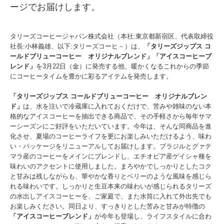
ージでお届けします。
タリーズコーヒージャパン株式会社（本社:東京都新宿区、代表取締役
社長:小林義雄、以下:タリーズコーヒ－）は、
「タリーズジップス コ
ールドブリューコーヒー オリジナルブレンド」「アイスコーヒーブ
レンド」
を3月22日（金）に発売する他、暖かくなるこれからの季節
にコーヒータイムを豊かに彩るアイテムを発売します。
「タリーズジップス コールドブリューコーヒー オリジナルブレン
ド」
は、水を注いで冷蔵庫に入れておくだけで、苦みや雑味のない本
格的なアイスコーヒーを抽出できる商品で、その手軽さから毎年サマ
ーシーズンにご好評をいただいています。今年は、そんな同商品を進
化させ、夏場のコーヒーライフを更にお楽しみいただけるよう、味わ
い・パッケージをリニューアルしてお届けします。ブラジルとグァテ
マラ産のコーヒーをメインにブレンドし、エチオピア産ゲイシャ種を
味わいのアクセントに使用しました。まろやかでしっかりとしたコク
と甘みは残しながらも、華やかな香りとベリーのような風味を感じら
れる味わいです。しっかりと生豆本来の味わいが感じられるタリーズ
の水出しアイスコーヒーを、ご家庭で、また水筒に入れて外出先でも
お楽しみください。同日より、すっきりとした苦みと甘みが特徴の
「アイスコーヒーブレンド」
が今年も登場し、ライフスタイルに合わ