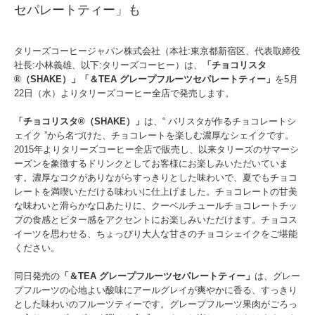
セパレートティー」も
タリーズコーヒージャパン株式会社（本社:東京都新宿区、代表取締役
社長:小林義雄、以下:タリーズコーヒー）は、
「チョコリスタ
®（SHAKE）」「＆TEA グレープフルーツセパレートティー」
を5月
22日（水）よりタリーズコーヒー全店で発売します。
「チョコリスタ®（SHAKE）」
は、“ バリスタが作るチョコレートシ
ェイク ”から名づけた、チョコレートを楽しむ濃厚なシェイクです。
2015年よりタリーズコーヒー全店で販売し、以来タリーズのサマーシ
ーズンを象徴するドリンクとしてお客様にお楽しみいただいていま
す。濃厚なコクがありながらすっきりとした味わいで、夏でもチョコ
レートを満喫いただける味わいに仕上げました。チョコレートの甘美
な味わいと滑らかな口あたりに、クーベルチュールチョコレートチッ
プの食感とビター感をアクセントにお楽しみいただけます。チョコス
イーツを思わせる、ちょっぴり大人な甘さのチョコシェイクをご堪能
ください。
同日発売の
「＆TEA グレープフルーツセパレートティー」
は、グレー
プフルーツの心地よい酸味にアールグレイが爽やかに香る、すっきり
とした味わいのフルーツティーです。グレープフルーツ果肉がごろっ