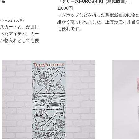
ド＆
「タリーズFUROSHIKI（鳥獣戯画）」
1,000円
マグカップなどを持った鳥獣戯画の動物
ケース1,300円）
細かく散りばめました。正方形でお弁当
ズカードと、がま口
も便利です。
ったアイテム。カー
小物入れとしても便