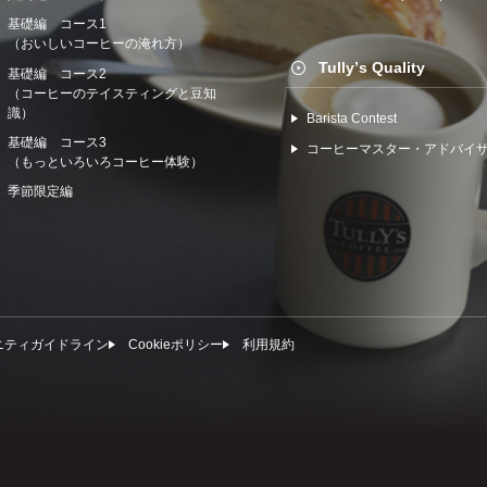
基礎編 コース1
（おいしいコーヒーの淹れ方）
Tullyʼs Quality
基礎編 コース2
（コーヒーのテイスティングと豆知
識）
Barista Contest
基礎編 コース3
コーヒーマスター・アドバイ
（もっといろいろコーヒー体験）
季節限定編
ニティガイドライン
Cookieポリシー
利⽤規約