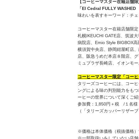
【コーヒーマスター在籍店舗限
「El Cedral FULLY WASH
味わいを表すキーワード：チェ
コーヒーマスター在籍店舗限定
札幌IKEUCHI GATE店
病院店、Emio Style 
横須賀中央店、静岡紺屋町店、
店、阪急うめだ本店８階店、グラ
ミュプラザ長崎店、イオンモー
コーヒーマスター限定「コーヒ
タリーズコーヒーには、コーヒ
ングによる味の判別能力をもつ
ーヒーの世界について深くご紹
参加費：1,850円＋税 /１名
（「タリーズカッパーリザーブコ
※価格は本体価格（税抜価格）
※一部取扱いをしていない店舗