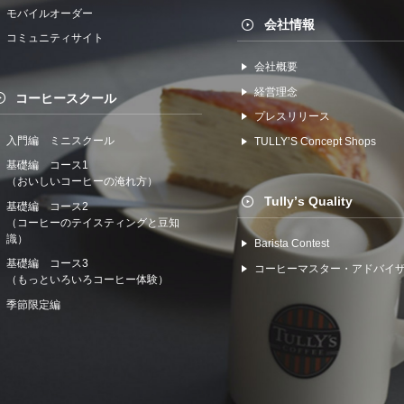
モバイルオーダー
会社情報
コミュニティサイト
会社概要
経営理念
コーヒースクール
プレスリリース
入門編 ミニスクール
TULLYʼS Concept Shops
基礎編 コース1
（おいしいコーヒーの淹れ方）
Tullyʼs Quality
基礎編 コース2
（コーヒーのテイスティングと豆知
識）
Barista Contest
基礎編 コース3
コーヒーマスター・アドバイ
（もっといろいろコーヒー体験）
季節限定編