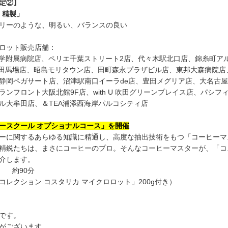
定②】
ED 精製」
リーのような、明るい、バランスの良い
ロット販売店舗：
、筑波大学附属病院店、ペリエ千葉ストリート2店、代々木駅北口店、錦糸
BIGBOX高田馬場店、昭島モリタウン店、田町森永プラザビル店、東邦大森
静岡ペガサート店、沼津駅南口イーラde店、豊田メグリア店、大名古屋
ンフロント大阪北館9F店、with U 吹田グリーンプレイス店、パシ
ル大牟田店、＆TEA浦添西海岸パルコシティ店
ースクール オプショナルコース」を開催
ーに関するあらゆる知識に精通し、高度な抽出技術をもつ「コーヒーマ
精鋭たちは、まさにコーヒーのプロ。そんなコーヒーマスターが、「コ
介します。
様 約90分
レクション コスタリカ マイクロロット」200g付き）
です。
がございます。