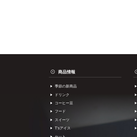
商品情報
季節の新商品
ドリンク
コーヒー⾖
フード
スイーツ
Tʼsアイス
セット