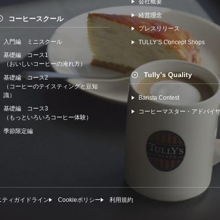
会社概要
経営理念
コーヒースクール
プレスリリース
入門編 ミニスクール
TULLYʼS Concept Shops
基礎編 コース1
（おいしいコーヒーの淹れ方）
Tullyʼs Quality
基礎編 コース2
（コーヒーのテイスティングと豆知
識）
Barista Contest
基礎編 コース3
コーヒーマスター・アドバイ
（もっといろいろコーヒー体験）
季節限定編
ニティガイドライン
Cookieポリシー
利⽤規約