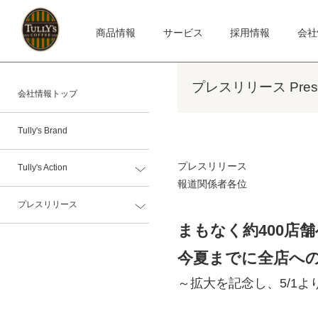
商品情報
サービス
採用情報
会社
プレスリリース Press 
会社情報トップ
Tully's Brand
プレスリリース
Tully's Action
報道関係者各位
プレスリリース
まもなく約400店
今夏までに全店への
～拡大を記念し、5/1