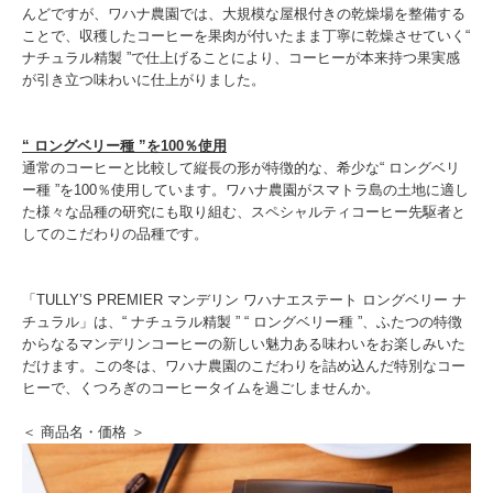
んどですが、ワハナ農園では、大規模な屋根付きの乾燥場を整備する
ことで、収穫したコーヒーを果肉が付いたまま丁寧に乾燥させていく“
ナチュラル精製 ”で仕上げることにより、コーヒーが本来持つ果実感
が引き立つ味わいに仕上がりました。
“ ロングベリー種 ”を100％使用
通常のコーヒーと比較して縦長の形が特徴的な、希少な“ ロングベリ
ー種 ”を100％使用しています。ワハナ農園がスマトラ島の土地に適し
た様々な品種の研究にも取り組む、スペシャルティコーヒー先駆者と
してのこだわりの品種です。
「TULLY’S PREMIER マンデリン ワハナエステート ロングベリー ナ
チュラル」は、“ ナチュラル精製 ” “ ロングベリー種 ”、ふたつの特徴
からなるマンデリンコーヒーの新しい魅力ある味わいをお楽しみいた
だけます。この冬は、ワハナ農園のこだわりを詰め込んだ特別なコー
ヒーで、くつろぎのコーヒータイムを過ごしませんか。
＜ 商品名・価格 ＞