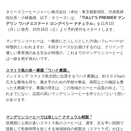
タリーズコーヒージャパン株式会社（本社：東京都新宿区、代表取締
役社長：小林義雄、以下：タリーズ）は、
「TULLY’S PREMIER マン
デリン ワハナエステート ロングベリー ナチュラル」
を11月1日
（月）に発売、10月16日（土）より予約受付をスタートします。
マンデリンコーヒーは、一般的にどっしりとした力強いフレーバーが
特徴的といわれますが、今回タリーズがお届けするのは、クリーンで
優しい果実感のある甘みが特徴の、これまでのマンデリンコーヒーと
は一線を画す味わいです。
スマトラ島の単一農園「ワハナ農園」
インドネシア スマトラ島北部に位置するワハナ農園は、約５００haの
広大な敷地を持ち、働き手のための学校や教会、病院などの施設も整
った大農園です。農園の理念は、この地域のコーヒー品質の向上。“こ
れまでにない、品質の高いマンデリンコーヒーを作りたい”という想い
があります。
マンデリンコーヒーでは珍しい“ ナチュラル精製 ”
収穫期にも雨が多いスマトラ島のコーヒーは、通常、豆を早い段階で
脱穀して乾燥時間を短くする地域独自の精製法（スマトラ式）がほと