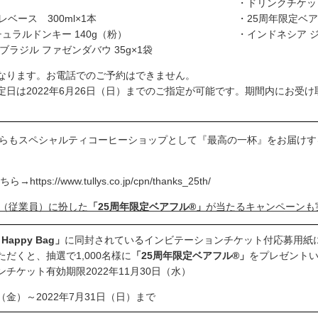
・ドリンクチケット
フェオレベース 300ml×1本
・25周年限定ベ
ュラルドンキー 140g（粉）
・インドネシア ジ
ラジル ファゼンダバウ 35g×1袋
なります。お電話でのご予約はできません。
定日は2022年6月26日（日）までのご指定が可能です。期間内にお受
らもスペシャルティコーヒーショップとして『最高の一杯』をお届けす
こちら→
https://www.tullys.co.jp/cpn/thanks_25th/
（従業員）に扮した
「25周年限定ベアフル®」
が当たるキャンペーンも
y Happy Bag」
に同封されているインビテーションチケット付応募用紙
だくと、抽選で1,000名様に
「25周年限定ベアフル®」
をプレゼント
チケット有効期限2022年11月30日（水）
（金）～2022年7月31日（日）まで