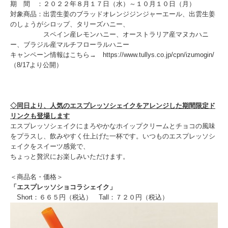
期 間 ：２０２２年８月１７日（水）～１０月１０日（月）
対象商品：出雲生姜のブラッドオレンジジンジャーエール、出雲生姜
のしょうがシロップ、タリーズハニー、
スペイン産レモンハニー、オーストラリア産マヌカハニ
ー、ブラジル産マルチフローラルハニー
キャンペーン情報はこちら→ https://www.tullys.co.jp/cpn/izumogin/
（8/17より公開）
◇同日より、人気のエスプレッソシェイクをアレンジした期間限定ド
リンクも登場します
エスプレッソシェイクにまろやかなホイップクリームとチョコの風味
をプラスし、飲みやすく仕上げた一杯です。いつものエスプレッソシ
ェイクをスイーツ感覚で、
ちょっと贅沢にお楽しみいただけます。
＜商品名・価格＞
「エスプレッソショコラシェイク」
Short：６６５円（税込） Tall：７２０円（税込）