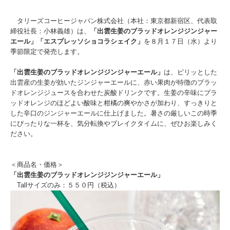
タリーズコーヒージャパン株式会社（本社：東京都新宿区、代表取
締役社長：小林義雄）は、
「出雲生姜のブラッドオレンジジンジャー
エール」「エスプレッソショコラシェイク」
を８月１７日（水）より
季節限定で発売します。
「出雲生姜のブラッドオレンジジンジャーエール」
は、ピリッとした
出雲産の生姜が効いたジンジャーエールに、赤い果肉が特徴のブラッ
ドオレンジジュースを合わせた炭酸ドリンクです。生姜の辛味にブラ
ッドオレンジのほどよい酸味と柑橘の爽やかさが加わり、すっきりと
した辛口のジンジャーエールに仕上げました。暑さの厳しいこの時季
にぴったりな一杯を、気分転換やブレイクタイムに、ぜひお楽しみく
ださい。
＜商品名・価格＞
「出雲生姜のブラッドオレンジジンジャーエール」
Tallサイズのみ：５５０円（税込）