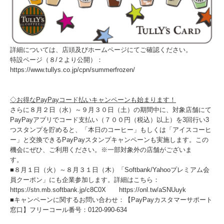
詳細については、店頭及びホームページにてご確認ください。
特設ページ（８/２より公開）：
https://www.tullys.co.jp/cpn/summerfrozen/
◇お得なPayPayコード払いキャンペーンも始まります！
さらに８月２日（水）～９月３０日（土）の期間中に、対象店舗にて
PayPayアプリでコード支払い（７００円（税込）以上）を3回行い3
つスタンプを貯めると、「本日のコーヒー」もしくは「アイスコーヒ
ー」と交換できるPayPayスタンプキャンペーンも実施します。この
機会にぜひ、ご利用ください。※一部対象外の店舗がございま
す。
■８月１日（火）～８月３１日（木）「Softbank/Yahooプレミアム会
員クーポン」にも企業参加します。詳細はこちら：
https://stn.mb.softbank.jp/c8C0X https://onl.tw/aSNUuyk
■キャンペーンに関するお問い合わせ：【PayPayカスタマーサポート
窓口】フリーコール番号：0120-990-634