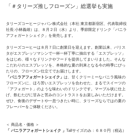
「＃タリーズ推しフローズン」総選挙も実施
タリーズコーヒージャパン株式会社（本社:東京都新宿区、代表取締役
社長:小林義雄）は、８月２日（水）より、季節限定ドリンク「バニラ
アフォガートシェイク」を発売します。
タリーズコーヒーは８月７日に創業日を迎えます。創業以来、バリス
タがエスプレッソマシンで⼀杯⼀杯丁寧に抽出する「エスプレッソ」
をはじめ、様々なドリンクやフードを提供してまいりました。そんな
こだわりのエスプレッソを、本格的な夏の到来となる今の時季にぴっ
たりの、フローズン仕立てでお届けします。
「バニラアフォガートシェイク」
は、甘くクリーミーなバニラ風味の
フローズンに、ほろ苦いエスプレッソを合わせた、まるでスイーツの
「アフォガート」のような味わいのドリンクです。マーブル状に仕上
げ、飲むたびに甘みと苦みのコントラストをお楽しみいただけます。
ぜひ、食後のデザートや一息つきたい時に、タリーズならではの夏の
フレーバーをご体験ください。
＜ 商品名・価格 ＞
「 バニラアフォガートシェイク 」
Tallサイズのみ：６８０円（税込）