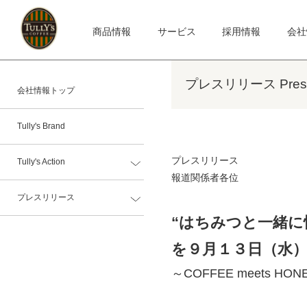
商品情報
サービス
採用情報
会社
プレスリリース Press 
会社情報トップ
Tully's Brand
プレスリリース
Tully's Action
報道関係者各位
プレスリリース
“はちみつと一緒に愉
を９月１３日（水
～COFFEE meets HON