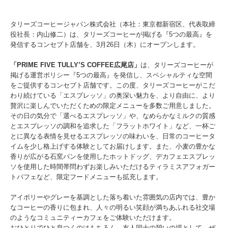
タリーズコーヒージャパン株式会社（本社：東京都新宿区、代表取締
役社長：内山修二）は、タリーズコーヒーが掲げる『5つの最高』を
発信するコンセプト店舗を、3月26日（木）にオープンします。
「PRIME FIVE TULLY’S COFFEE広尾店」
は、タリーズコーヒーが
掲げる運営ポリシー『5つの最高』を発信し、スペシャルティな空間
をご提供するコンセプト店舗です。この度、タリーズコーヒーがこだ
わり続けている「エスプレッソ」の奥深い魅力を、より自由に、より
贅沢に楽しんでいただくための限定メニューを多数ご用意しました。
その日の気分で「選べるエスプレッソ」や、なめらかなミルクの質感
とエスプレッソの調和を追求した「フラットホワイト」など、一杯ご
とに異なる表情を見せるエスプレッソの味わいを、日常のコーヒータ
イムを少し格上げする体験としてお届けします。また、小麦の豊かな
香りが広がる石窯パンを使用したホットドッグ、デカフェエスプレッ
ソを使用した時間帯問わずお楽しみいただけるティラミスアフォガー
トパフェなど、限定フードメニューも拡充します。
アイボリーやグレーを基調とした落ち着いた雰囲気の店内では、豊か
なコーヒーの香りに包まれ、人々の明るい笑顔が満ちあふれる社交場
のようなコミュニティーカフェをご体験いただけます。
おひとりでひと息つくのはもちろん、友人同士の憩いの場として、ぜ