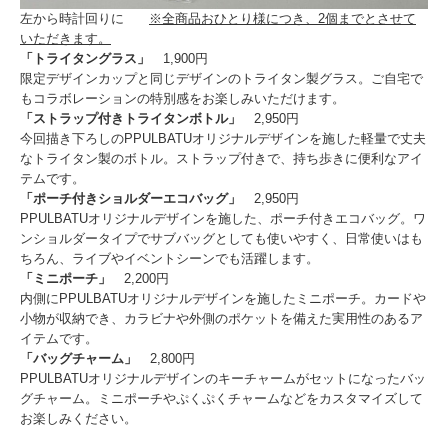
左から時計回りに
※全商品おひとり様につき、2個までとさせて
いただきます。
「トライタングラス」
1,900円
限定デザインカップと同じデザインのトライタン製グラス。ご自宅で
もコラボレーションの特別感をお楽しみいただけます。
「ストラップ付きトライタンボトル」
2,950円
今回描き下ろしのPPULBATUオリジナルデザインを施した軽量で丈夫
なトライタン製のボトル。ストラップ付きで、持ち歩きに便利なアイ
テムです。
「ポーチ付きショルダーエコバッグ」
2,950円
PPULBATUオリジナルデザインを施した、ポーチ付きエコバッグ。ワ
ンショルダータイプでサブバッグとしても使いやすく、日常使いはも
ちろん、ライブやイベントシーンでも活躍します。
「ミニポーチ」
2,200円
内側にPPULBATUオリジナルデザインを施したミニポーチ。カードや
小物が収納でき、カラビナや外側のポケットを備えた実用性のあるア
イテムです。
「バッグチャーム」
2,800円
PPULBATUオリジナルデザインのキーチャームがセットになったバッ
グチャーム。ミニポーチやぷくぷくチャームなどをカスタマイズして
お楽しみください。