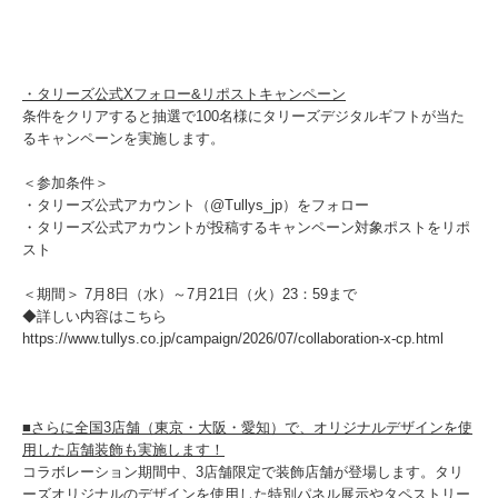
・タリーズ公式Xフォロー&リポストキャンペーン
条件をクリアすると抽選で100名様にタリーズデジタルギフトが当た
るキャンペーンを実施します。
＜参加条件＞
・タリーズ公式アカウント（@Tullys_jp）をフォロー
・タリーズ公式アカウントが投稿するキャンペーン対象ポストをリポ
スト
＜期間＞ 7月8日（水）～7月21日（火）23：59まで
◆詳しい内容はこちら
https://www.tullys.co.jp/campaign/2026/07/collaboration-x-cp.html
■さらに全国3店舗（東京・大阪・愛知）で、オリジナルデザインを使
用した店舗装飾も実施します！
コラボレーション期間中、3店舗限定で装飾店舗が登場します。タリ
ーズオリジナルのデザインを使用した特別パネル展示やタペストリー