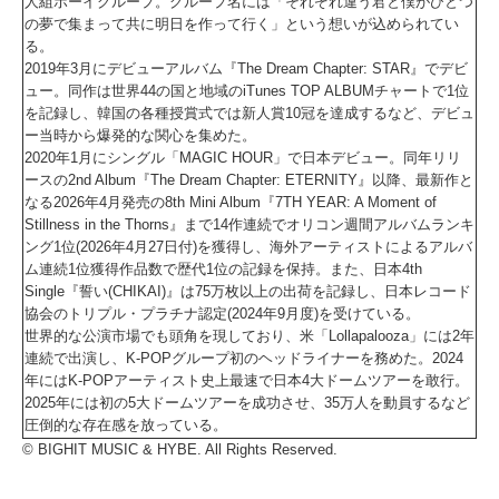
人組ボーイグループ。グループ名には「それぞれ違う君と僕がひとつ
の夢で集まって共に明日を作って行く」という想いが込められてい
る。
2019年3月にデビューアルバム『The Dream Chapter: STAR』でデビ
ュー。同作は世界44の国と地域のiTunes TOP ALBUMチャートで1位
を記録し、韓国の各種授賞式では新人賞10冠を達成するなど、デビュ
ー当時から爆発的な関心を集めた。
2020年1月にシングル「MAGIC HOUR」で日本デビュー。同年リリ
ースの2nd Album『The Dream Chapter: ETERNITY』以降、最新作と
なる2026年4月発売の8th Mini Album『7TH YEAR: A Moment of
Stillness in the Thorns』まで14作連続でオリコン週間アルバムランキ
ング1位(2026年4月27日付)を獲得し、海外アーティストによるアルバ
ム連続1位獲得作品数で歴代1位の記録を保持。また、日本4th
Single『誓い(CHIKAI)』は75万枚以上の出荷を記録し、日本レコード
協会のトリプル・プラチナ認定(2024年9月度)を受けている。
世界的な公演市場でも頭角を現しており、米「Lollapalooza」には2年
連続で出演し、K-POPグループ初のヘッドライナーを務めた。2024
年にはK-POPアーティスト史上最速で日本4大ドームツアーを敢行。
2025年には初の5大ドームツアーを成功させ、35万人を動員するなど
圧倒的な存在感を放っている。
© BIGHIT MUSIC & HYBE. All Rights Reserved.