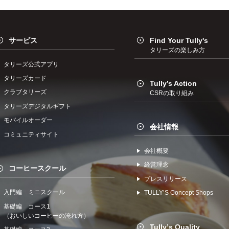
サービス
Find Your Tully's
タリーズの楽しみ方
タリーズ公式アプリ
タリーズカード
Tully’s Action
クラブタリーズ
CSRの取り組み
タリーズデジタルギフト
モバイルオーダー
会社情報
コミュニティサイト
会社概要
経営理念
コーヒースクール
プレスリリース
入門編 ミニスクール
TULLYʼS Concept Shops
基礎編 コース1
（おいしいコーヒーの淹れ方）
Tullyʼs Quality