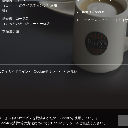
基礎編 コース2
（コーヒーのテイスティングと豆知
識）
Barista Contest
基礎編 コース3
コーヒーマスター・アドバイ
（もっといろいろコーヒー体験）
季節限定編
ニティガイドライン
Cookieポリシー
利⽤規約
により良いサービスを提供するためにCookieを使用しています。
びCookieの削除等の方法については
Cookieポリシー
をご確認ください。