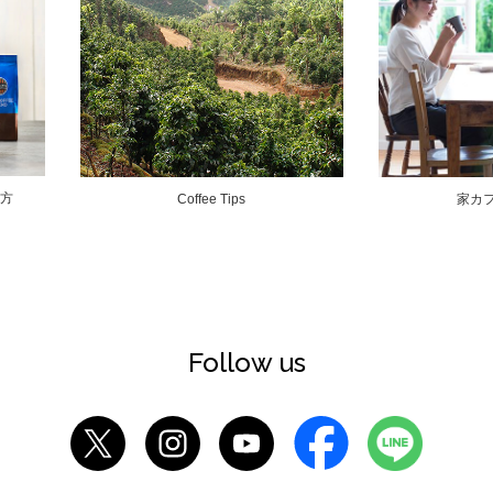
方
Coffee Tips
家カ
Follow us