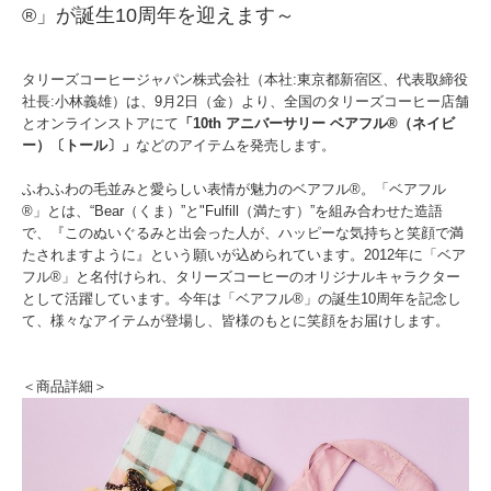
®」が誕生10周年を迎えます～
タリーズコーヒージャパン株式会社（本社:東京都新宿区、代表取締役
社長:小林義雄）は、9月2日（金）より、全国のタリーズコーヒー店舗
とオンラインストアにて
「10th アニバーサリー ベアフル®（ネイビ
ー）〔トール〕」
などのアイテムを発売します。
ふわふわの毛並みと愛らしい表情が魅力のベアフル®。「ベアフル
®」とは、“Bear（くま）”と"Fulfill（満たす）”を組み合わせた造語
で、『このぬいぐるみと出会った人が、ハッピーな気持ちと笑顔で満
たされますように』という願いが込められています。2012年に「ベア
フル®」と名付けられ、タリーズコーヒーのオリジナルキャラクター
として活躍しています。今年は「ベアフル®」の誕生10周年を記念し
て、様々なアイテムが登場し、皆様のもとに笑顔をお届けします。
＜商品詳細＞