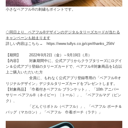
小さなベアフル®の刺繍もポイントです。
◇同日より、ベアフル®デザインのデジタルタリーズカードが当たる
キャンペーンも始まります
詳しい内容はこちら→
https://www.tullys.co.jp/cpn/thanks_25th/
【期間】 2022年9月2日（金）～9月19日（月）
【内容】 対象期間中に、公式アプリからクラブタリーズにログイ
ン＆公式アプリ登録のタリーズカードで、ベアフル®対象商品を1点以
上ご購入いただいた方
全員に、もれなく公式アプリ登録専用の「ベアフル®オ
リジナルデザイン」デジタルタリーズカードをプレゼントします。
【対象商品】「巾着付きベアフル ブランケット」、「10th アニバー
サリー ベアフル®（ネイビー）〔トール〕」、「ベアフルマグ（ピン
ク）、
「どんぐりボトル（ベアフル）」、「ベアフル ポーチ＆
バッグ（マカロン）」「ベアフル 巾着ポーチ（ラテ）」