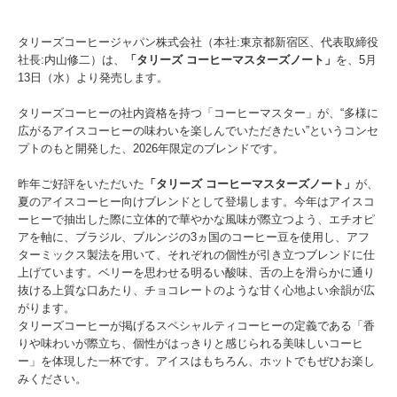
タリーズコーヒージャパン株式会社（本社:東京都新宿区、代表取締役
社長:内山修二）は、
「タリーズ コーヒーマスターズノート」
を、5月
13日（水）より発売します。
タリーズコーヒーの社内資格を持つ「コーヒーマスター」が、“多様に
広がるアイスコーヒーの味わいを楽しんでいただきたい”というコンセ
プトのもと開発した、2026年限定のブレンドです。
昨年ご好評をいただいた
「タリーズ コーヒーマスターズノート」
が、
夏のアイスコーヒー向けブレンドとして登場します。今年はアイスコ
ーヒーで抽出した際に立体的で華やかな風味が際立つよう、エチオピ
アを軸に、ブラジル、ブルンジの3ヵ国のコーヒー豆を使用し、アフ
ターミックス製法を用いて、それぞれの個性が引き立つブレンドに仕
上げています。ベリーを思わせる明るい酸味、舌の上を滑らかに通り
抜ける上質な口あたり、チョコレートのような甘く心地よい余韻が広
がります。
タリーズコーヒーが掲げるスペシャルティコーヒーの定義である「香
りや味わいが際立ち、個性がはっきりと感じられる美味しいコーヒ
ー」を体現した一杯です。アイスはもちろん、ホットでもぜひお楽し
みください。