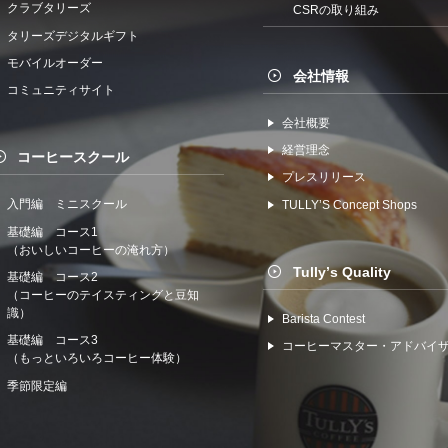
クラブタリーズ
CSRの取り組み
タリーズデジタルギフト
モバイルオーダー
会社情報
コミュニティサイト
会社概要
経営理念
コーヒースクール
プレスリリース
入門編 ミニスクール
TULLYʼS Concept Shops
基礎編 コース1
（おいしいコーヒーの淹れ方）
Tullyʼs Quality
基礎編 コース2
（コーヒーのテイスティングと豆知
識）
Barista Contest
基礎編 コース3
コーヒーマスター・アドバイ
（もっといろいろコーヒー体験）
季節限定編