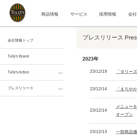
商品情報
サービス
採用情報
会社
プレスリリース Press 
会社情報トップ
Tully's Brand
2023年
23/12/19
「タリーズ
Tully's Action
プレスリリース
23/12/14
「まろやか
メニューを
23/12/14
オープン
23/12/13
一部商品