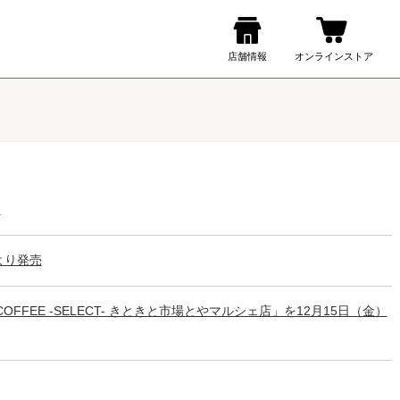
ン
より発売
FEE -SELECT- きときと市場とやマルシェ店」を12月15日（金）