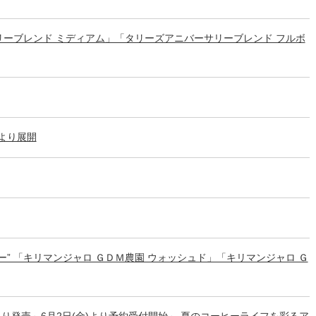
ーブレンド ミディアム」「タリーズアニバーサリーブレンド フルボ
）より展開
” 「キリマンジャロ ＧＤＭ農園 ウォッシュド」「キリマンジャロ Ｇ
ag」を6月21日(水)より発売～6月2日(金)より予約受付開始～ 夏のコーヒーライフを彩るア