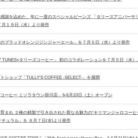
感謝を込めた、年に一度のスペシャルビーンズ 「タリーズアニバーサリ
７月１９日（水）より発売
姜のブラッドオレンジジンジャーエール」を７月５日（水）より発売
EY TUNES×タリーズコーヒー」 初のコラボレーションを７月５日（水
ショップ「TULLY'S COFFEE -SELECT-」を展開
コーヒー ミソラタウン掛川店」を6月10日（土）オープン
育まれ ２種の精製で引き出された異なる魅力の“キリマンジャロコーヒー
ナチュラル」を ６月７日(水)より発売
A NICE COFFEE TRIP! ” 「26th Anniversary Happy B