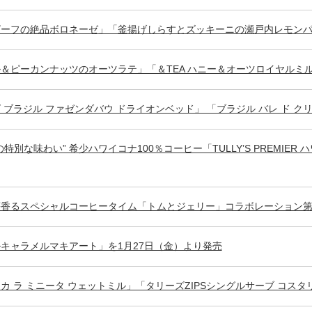
ビーフの絶品ボロネーゼ」「釜揚げしらすとズッキーニの瀬戸内レモン
＆ピーカンナッツのオーツラテ」「＆TEA ハニー＆オーツロイヤルミ
 ブラジル ファゼンダバウ ドライオンベッド」 「ブラジル バレ ド ク
の特別な味わい” 希少ハワイコナ100％コーヒー「TULLY’S PREMIE
苺香るスペシャルコーヒータイム「トムとジェリー」コラボレーション第
キャラメルマキアート」を1月27日（金）より発売
カ ラ ミニータ ウェットミル」「タリーズZIPSシングルサーブ コスタ