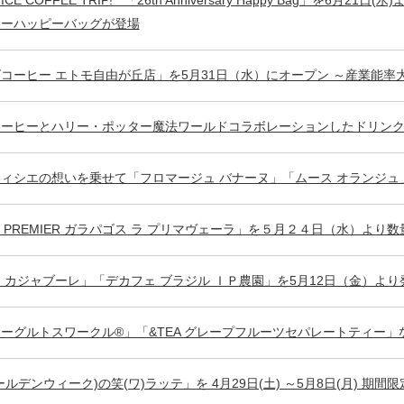
リーハッピーバッグが登場
コーヒー エトモ自由が丘店」を5月31日（水）にオープン ～産業能
コーヒーとハリー・ポッター魔法ワールドコラボレーションしたドリン
ィシエの想いを乗せて「フロマージュ バナーヌ」「ムース オランジュ
Y’S PREMIER ガラパゴス ラ プリマヴェーラ」を５月２４日（水）より
 カジャブーレ」「デカフェ ブラジル ＩＰ農園」を5月12日（金）より
ーグルトスワークル®」「&TEA グレープフルーツセパレートティー」な
ルデンウィーク)の笑(ワ)ラッテ」を 4月29日(土) ～5月8日(月) 期間