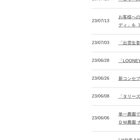
お客様への
23/07/13
ディ」を 
23/07/03
「出雲生
23/06/28
「LOON
23/06/26
新コンセプト
23/06/08
「タリーズ
単一農園で
23/06/06
ＤＭ農園 
“ HAVE 