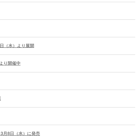
２日（水）より展開
)より開催中
催
を3月8日（水）に発売