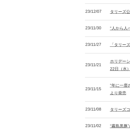
23/12/07
タリーズ公式
23/11/30
“人から人
23/11/27
「タリーズ
ホリデーシ
23/11/21
22日（水
“年に一度
23/11/15
より発売
23/11/08
タリーズコ
23/11/02
“霧島黒豚