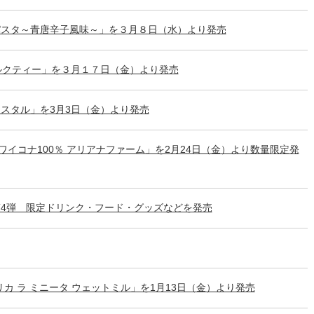
パスタ～青唐辛子風味～」を３月８日（水）より発売
ルクティー」を３月１７日（金）より発売
リスタル」を3月3日（金）より発売
R ハワイコナ100％ アリアナファーム」を2月24日（金）より数量限定発
4弾 限定ドリンク・フード・グッズなどを発売
リカ ラ ミニータ ウェットミル」を1月13日（金）より発売