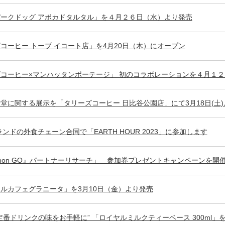
ークドッグ アボカドタルタル」を４月２６日（水）より発売
コーヒー トーブ イコート店」を4月20日（木）にオープン
コーヒー×マンハッタンポーテージ」 初のコラボレーションを４月１
堂に関する展示を「タリーズコーヒー 日比谷公園店」にて3月18日(土
ランドの外食チェーン合同で「EARTH HOUR 2023」に参加します
émon GO』パートナーリサーチ」 参加券プレゼントキャンペーンを開
ルカフェグラニータ」を3月10日（金）より発売
定番ドリンクの味をお手軽に” 「ロイヤルミルクティーベース 300ml」