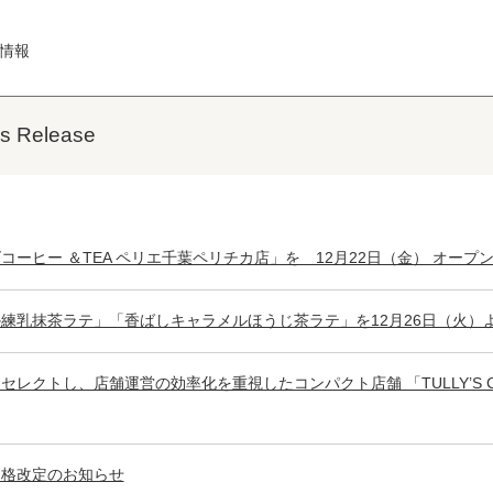
情報
Release
コーヒー ＆TEA ペリエ千葉ペリチカ店」を 12月22日（金） オープ
練乳抹茶ラテ」「香ばしキャラメルほうじ茶ラテ」を12月26日（火）
セレクトし、店舗運営の効率化を重視したコンパクト店舗 「TULLY’S COF
価格改定のお知らせ