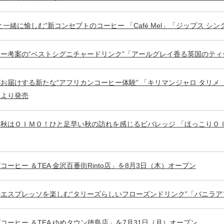
と一緒に愉しむ”新コンセプトのコーヒー 「Café Mel」「ジップス シン
ー考案の“ベストシグニチャードリンク”「アールグレイ香る英国のティ
お届けする新たな“アフリカンコーヒー体験” 「キリマンジャロ タリメ 
）より発売
秋はＯＩＭＯ！ひと足早い秋の訪れを感じるビバレッジ 「ほっこりＯＩ
コーヒー ＆TEA 金沢百番街Rinto店」を8月3日（木）オープン
エスプレッソを楽しむ“タリーズらしいフローズンドリンク”「バニラ
コーヒー ＆TEA ゆめタウン徳島店」を7月31日（月）オープン