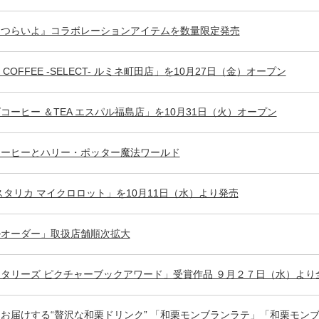
はつらいよ』コラボレーションアイテムを数量限定発売
’S COFFEE -SELECT- ルミネ町田店」を10月27日（金）オープン
コーヒー ＆TEA エスパル福島店」を10月31日（火）オープン
コーヒーとハリー・ポッター魔法ワールド
コスタリカ マイクロロット」を10月11日（水）より発売
ルオーダー」取扱店舗順次拡大
タリーズ ピクチャーブックアワード」受賞作品 ９月２７日（水）よ
お届けする“贅沢な和栗ドリンク” 「和栗モンブランラテ」「和栗モンブ