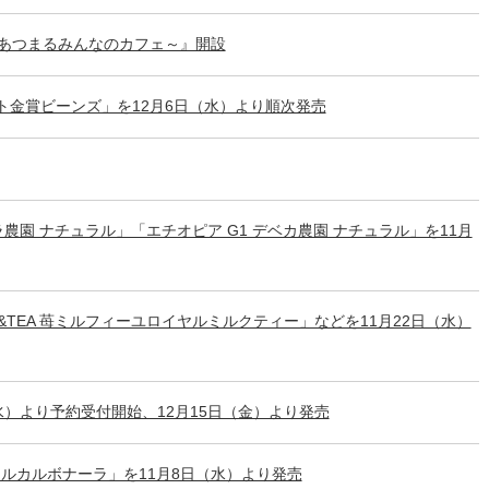
好きがあつまるみんなのカフェ～』開設
スト金賞ビーンズ」を12月6日（水）より順次発売
農園 ナチュラル」「エチオピア G1 デベカ農園 ナチュラル」を11月
TEA 苺ミルフィーユロイヤルミルクティー」などを11月22日（水）
日（水）より予約受付開始、12月15日（金）より発売
ルカルボナーラ」を11月8日（水）より発売