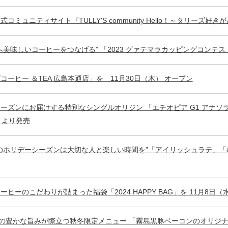
コミュニティサイト『TULLY'S community Hello！～タリーズ
へ美味しいコーヒーをつなげる” 「2023 グァテマラカッピングコンテ
コーヒー ＆TEA 広島本通店」を 11月30日（木） オープン
ーズンにお届けする特別なシングルオリジン 「エチオピア G1 アナソラ
）より発売
のホリデーシーズンは大切な人と楽しい時間を”「アイリッシュラテ」「&
ーヒーのこだわりが詰まった福袋「2024 HAPPY BAG」を 11月8
”の豊かな旨みが際立つ秋冬限定メニュー 「霧島黒豚ベーコンのオリジナ